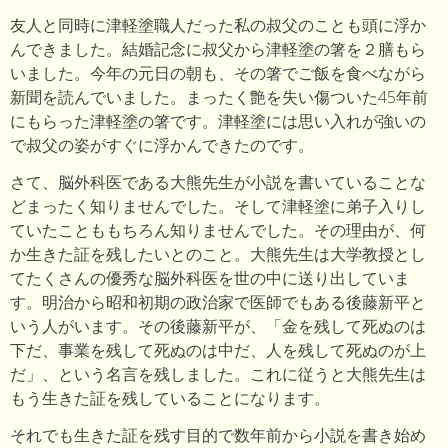
友人と同時に津軽塗職人だった私の叔父のことも頭に浮か
んできました。結婚記念に叔父から津軽塗の箸を２膳もら
いました。今年の元日の朝も、その箸でご飯を食べながら
新聞を読んでいました。まったく艶を失い傷ついた45年前
にもらった津軽塗の箸です。津軽塗には思い入れが強いの
で叔父の姿がすぐに浮かんできたのです。
さて、脳外科医である大熊先生が小説を書いていることな
どまったく知りませんでした。そして津軽塗に弟子入りし
ていたことももちろん知りませんでした。その理由が、何
か生きた証を残したいとのこと。大熊先生は大学教授とし
てたくさんの優秀な脳外科医を世の中に送り出していま
す。明治から昭和初期の政治家で医師でもある後藤新平と
いう人がいます。その後藤新平が、「金を残して死ぬのは
下だ、事業を残して死ぬのは中だ、人を残して死ぬのが上
だ」、という名言を残しました。これに従うと大熊先生は
もう生きた証を残していることになります。
それでも生きた証を残す目的で数年前から小説を書き始め