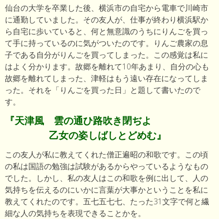
仙台の大学を卒業した後、横浜市の自宅から電車で川崎市
に通勤していました。その友人が、仕事が終わり横浜駅か
ら自宅に歩いていると、何と無意識のうちにりんごを買っ
て手に持っているのに気がついたのです。りんご農家の息
子である自分がりんごを買ってしまった。この感覚は私に
はよく分かります。故郷を離れて10年あまり、自分の心も
故郷を離れてしまった、津軽はもう遠い存在になってしま
った。それを「りんごを買った日」と題して書いたので
す。
『天津風 雲の通ひ路吹き閉ぢよ
乙女の姿しばしとどめむ』
この友人が私に教えてくれた僧正遍昭の和歌です。この頃
の私は国語の勉強は試験があるからやっているようなもの
でした。しかし、私の友人はこの和歌を例に出して、人の
気持ちを伝えるのにいかに言葉が大事かということを私に
教えてくれたのです。五七五七七、たった31文字で何と繊
細な人の気持ちを表現できることかを。