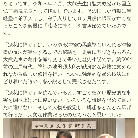
たようです。令和３年７月、大熊先生は弘大教授から国立
弘前病院院長として移動しています。その忙しい時期に津
軽塗に弟子入りし、弟子入りして８ヶ月後に師匠が亡くな
ったことを契機に「漆花に捧ぐ」を書き始めていたので
す。
「漆花に捧ぐ」は、いわゆる津軽の馬鹿塗といわれる津軽
塗の技法が誕生するまでの秘話を、史実に基づきもちろん
大熊先生の創作を織り交ぜて書いた歴史小説です。約300年
前の江戸時代。塗師の池田源太郎が献身的な家族に支えら
れながら厳しい修行を行い、ついに独創的な塗の技法にた
どり着いた道のりを小説として完成させたです。
「漆花に捧ぐ」を読んでいると、すごく細かい歴史的な事
実を調べ上げたに違いない、いろいろな根拠を求めて書い
たに違いない、そして人物を設定し、構想をどんどん広げ
て行った、大変な作業だったのだろうなと思いました。