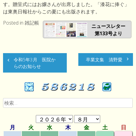
す。贈呈式にはお嬢さんが出席しました。「漆花に捧ぐ」
は東奥日報社からこの夏にも出版されます。
Posted in
雑記帳
ニュースレター
第133号より
投
令和5年3月 医院か
卒業文集 清野愛
稿
らのお知らせ
ナ
ビ
ゲ
検
ー
索:
シ
ョ