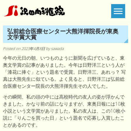
Skip
to
content
弘前総合医療センター大熊洋揮院長が東奥
文学賞大賞
Posted on
2023年4月8日
by
sawada
今年の元日の朝、いつものように新聞を広げていると、東
奥文学賞の記事がありました。今年は日野洋三という人が
「漆花に捧ぐ」という題名で受賞。日野洋三、あれっ？ 写
真は大熊先生に似ている。よく見ると、日野洋三は弘前総
合医療センター院長の大熊洋揮先生その人でした。
その瞬間、私の頭の中には高校時代の友人の姿が浮かんで
きました。かなり前の話になりますが、東奥日報には10枚
小説という文学賞がありました。私の友人は、この10枚小
説に「りんごを買った日」という題名で応募し入賞したこ
とがあるのです。