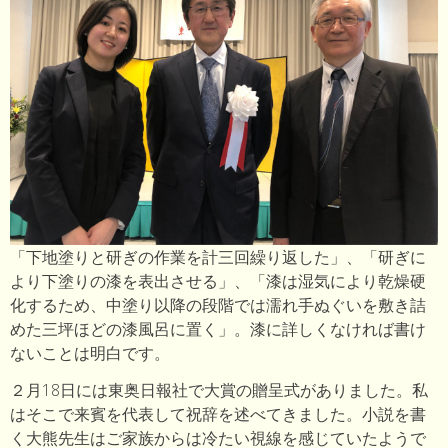
「下地塗りと研ぎの作業を計三回繰り返した」、「研ぎに
より下塗りの漆を表出させる」、「漆は湿気により乾燥硬
化するため、中塗り以降の段階では濡れ手ぬぐいを敷き詰
めた三坪ほどの漆風呂に置く」。漆に詳しくなければ書け
ないことは明白です。
２月18日には東奥日報社で大賞の贈呈式がありました。私
はそこで来賓を代表して祝辞を述べてきました。小説を書
く大熊先生はご家族からは冷たい視線を感じていたようで