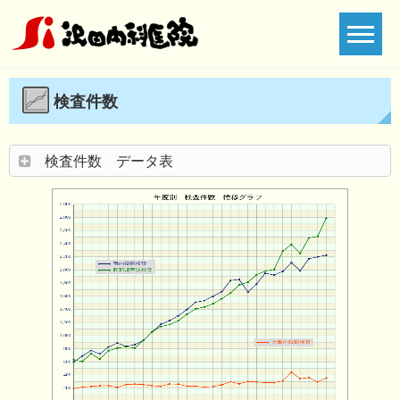
Skip
to
content
検査件数
検査件数 データ表