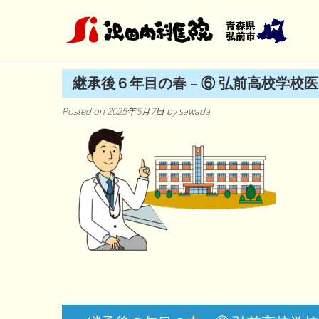
Skip
to
content
継承後６年目の春 – ⑥ 弘前高校学校
Posted on
2025年5月7日
by
sawada
投