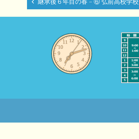
継承後６年目の春 – ⑥ 弘前高校学
稿
ナ
ビ
ゲ
ー
シ
ョ
ン