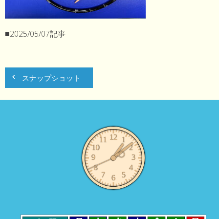
■2025/05/07記事
投
スナップショット
稿
ナ
ビ
ゲ
ー
シ
ョ
ン