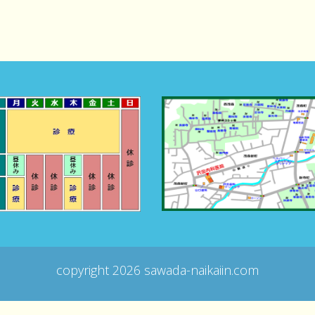
copyright
2026 sawada-naikaiin.com