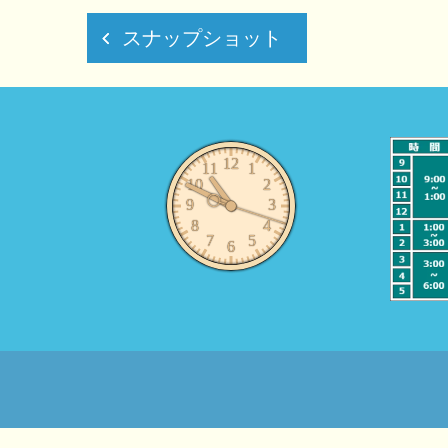
投
スナップショット
稿
ナ
ビ
ゲ
ー
シ
ョ
ン