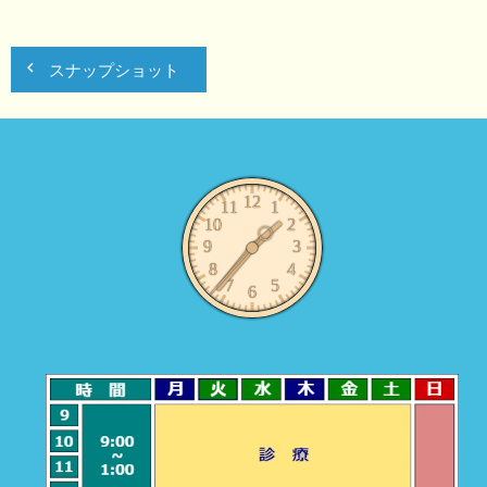
投
スナップショット
稿
ナ
ビ
ゲ
ー
シ
ョ
ン