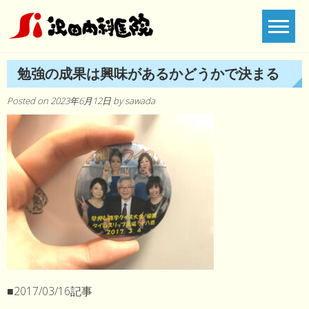
Skip
to
content
勉強の成果は興味があるかどうかで決まる
Posted on
2023年6月12日
by
sawada
■2017/03/16記事