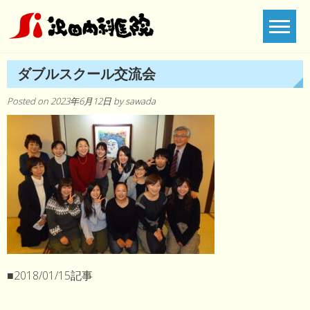
Skip
to
content
ダブルスクール交流会
Posted on
2023年6月12日
by
sawada
■2018/01/15記事