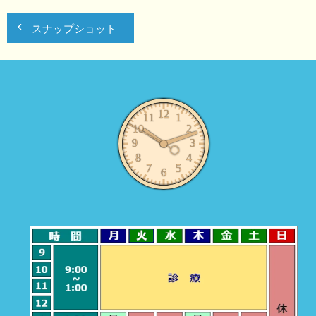
投
スナップショット
稿
ナ
ビ
ゲ
ー
シ
ョ
ン