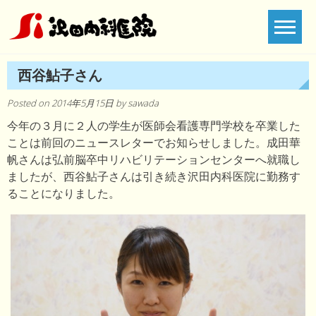
Skip
to
content
西谷鮎子さん
Posted on
2014年5月15日
by
sawada
今年の３月に２人の学生が医師会看護専門学校を卒業した
ことは前回のニュースレターでお知らせしました。成田華
帆さんは弘前脳卒中リハビリテーションセンターへ就職し
ましたが、西谷鮎子さんは引き続き沢田内科医院に勤務す
ることになりました。