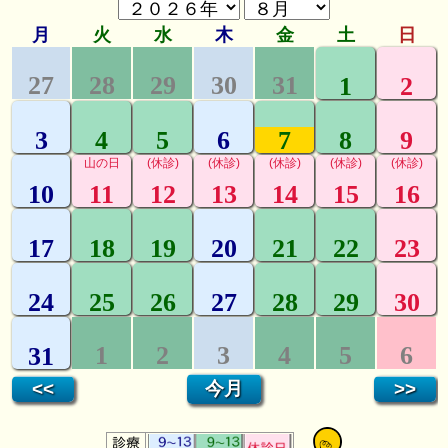
シ
ョ
ン