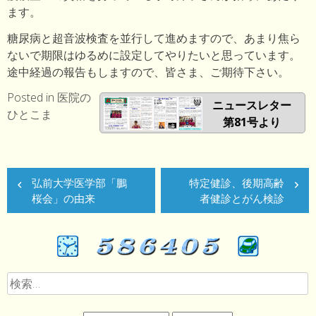
ます。
糖尿病と超音波検査を並行して進めますので、あまり焦ら
ないで期限はゆるめに設定してやりたいと思っています。
途中経過の報告もしますので、皆さま、ご期待下さい。
Posted in
医院の
ニュースレター
ひとこま
第81号より
投
弘前大学医学部「鵬
特定健診、後期高齢
稿
桜会」の由来
者健診とがん検診
ナ
ビ
ゲ
検
ー
索: