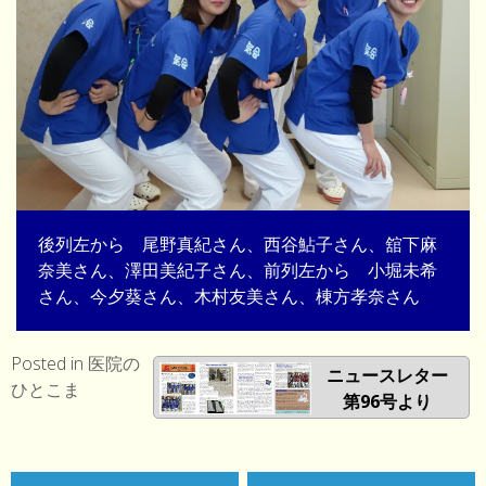
後列左から 尾野真紀さん、西谷鮎子さん、舘下麻
奈美さん、澤田美紀子さん、前列左から 小堀未希
さん、今夕葵さん、木村友美さん、棟方孝奈さん
Posted in
医院の
ニュースレター
ひとこま
第96号より
投