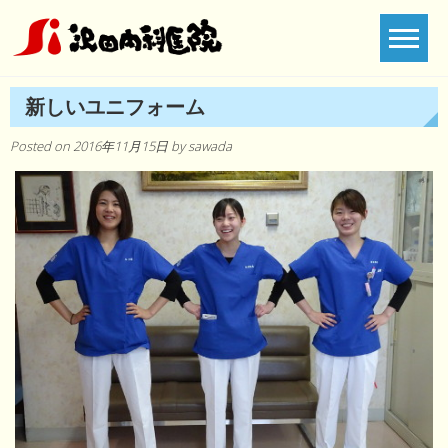
Skip
to
content
新しいユニフォーム
Posted on
2016年11月15日
by
sawada