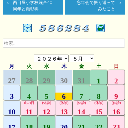
西目屋小学校統合40
忘年会で振り返って
稿
周年と顕彰碑
みたこと
ナ
ビ
ゲ
検
ー
索:
シ
ョ
ン