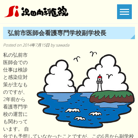
Skip
to
content
弘前市医師会看護専門学校副学校長
Posted on
2014年7月15日
by
sawada
私の弘前市
医師会での
仕事は検診
と感染症対
策が主なも
のですが、
2年前から
看護専門学
校の運営に
も関わって
います。 自
分でも予想していなかったことですが、この6月から副学校