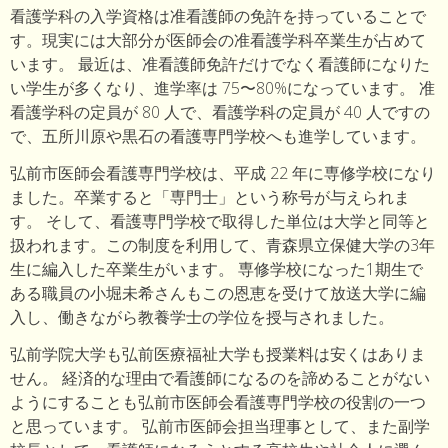
看護学科の入学資格は准看護師の免許を持っていることで
す。現実には大部分が医師会の准看護学科卒業生が占めて
います。 最近は、准看護師免許だけでなく看護師になりた
い学生が多くなり、進学率は 75〜80%になっています。 准
看護学科の定員が 80 人で、看護学科の定員が 40 人ですの
で、五所川原や黒石の看護専門学校へも進学しています。
弘前市医師会看護専門学校は、平成 22 年に専修学校になり
ました。卒業すると「専門士」という称号が与えられま
す。 そして、看護専門学校で取得した単位は大学と同等と
扱われます。この制度を利用して、青森県立保健大学の3年
生に編入した卒業生がいます。 専修学校になった1期生で
ある職員の小堀未希さんもこの恩恵を受けて放送大学に編
入し、働きながら教養学士の学位を授与されました。
弘前学院大学も弘前医療福祉大学も授業料は安くはありま
せん。 経済的な理由で看護師になるのを諦めることがない
ようにすることも弘前市医師会看護専門学校の役割の一つ
と思っています。 弘前市医師会担当理事として、また副学