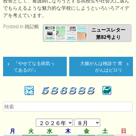
校長として、看護師になろうとする高校生や社会人に選ん
でもらえるような魅力的な学校にしようといろいろアイデ
アを考えています。
Posted in
雑記帳
ニュースレター
第82号より
投
『やせてなる病気っ
大腸がんは検診で 胃
稿
てあるの?』
がんはピロリ
ナ
ビ
ゲ
検
ー
索:
シ
ョ