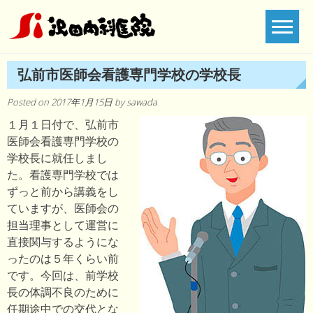
Skip
to
content
弘前市医師会看護専門学校の学校長
Posted on
2017年1月15日
by
sawada
１月１日付で、弘前市
医師会看護専門学校の
学校長に就任しまし
た。看護専門学校では
ずっと前から講義をし
ていますが、医師会の
担当理事として運営に
直接関与するようにな
ったのは５年くらい前
です。今回は、前学校
長の体調不良のために
任期途中での交代とな