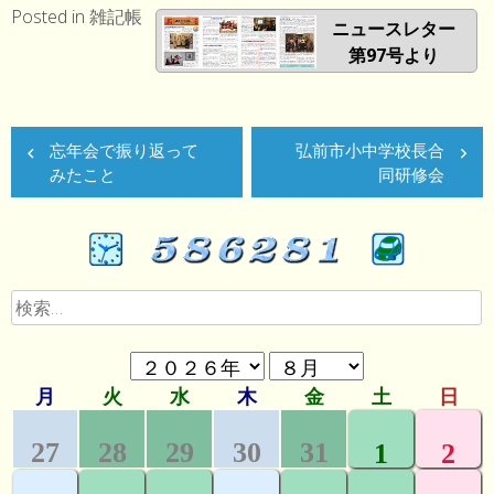
Posted in
雑記帳
ニュースレター
第97号より
投
忘年会で振り返って
弘前市小中学校長合
稿
みたこと
同研修会
ナ
ビ
ゲ
検
ー
索:
シ
ョ
ン