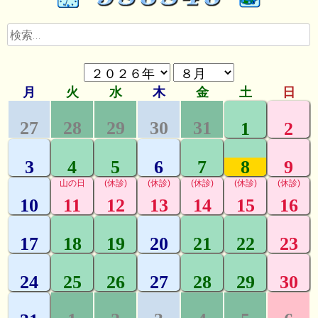
ゲ
検
ー
索:
シ
ョ
ン