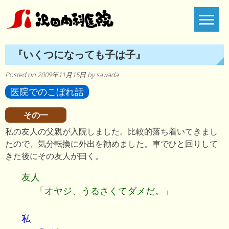
Skip
to
content
『いくつになっても子は子』
Posted on
2009年11月15日
by
sawada
医院でのこぼれ話
その一
私の友人の父親が入院しました。比較的落ち着いてきまし
たので、気分転換に外出を勧めました。車でひと回りして
きた後にその友人が曰く。
友人
「オヤジ、うるさくてダメだ。」
私