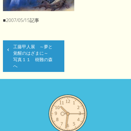
■2007/05/15記事
投
工藤甲人展 ～夢と
稿
覚醒のはざまに～
ナ
写真１１ 樹難の森
へ
ビ
ゲ
ー
シ
ョ
ン