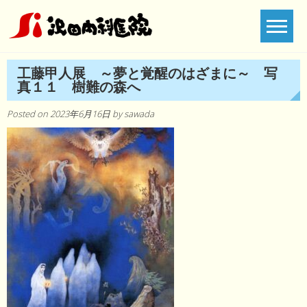
Skip
to
content
工藤甲人展 ～夢と覚醒のはざまに～ 写
真１１ 樹難の森へ
Posted on
2023年6月16日
by
sawada