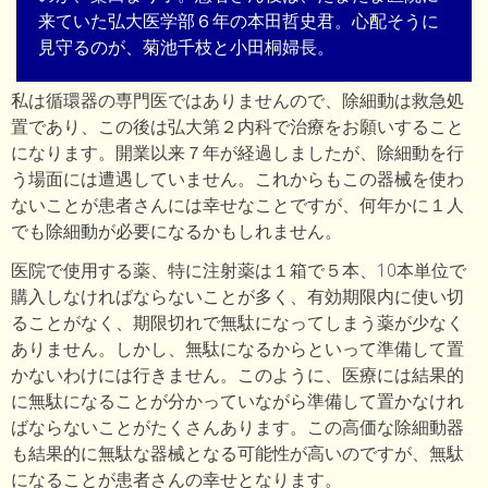
来ていた弘大医学部６年の本田哲史君。心配そうに
見守るのが、菊池千枝と小田桐婦長。
私は循環器の専門医ではありませんので、除細動は救急処
置であり、この後は弘大第２内科で治療をお願いすること
になります。開業以来７年が経過しましたが、除細動を行
う場面には遭遇していません。これからもこの器械を使わ
ないことが患者さんには幸せなことですが、何年かに１人
でも除細動が必要になるかもしれません。
医院で使用する薬、特に注射薬は１箱で５本、10本単位で
購入しなければならないことが多く、有効期限内に使い切
ることがなく、期限切れで無駄になってしまう薬が少なく
ありません。しかし、無駄になるからといって準備して置
かないわけには行きません。このように、医療には結果的
に無駄になることが分かっていながら準備して置かなけれ
ばならないことがたくさんあります。この高価な除細動器
も結果的に無駄な器械となる可能性が高いのですが、無駄
になることが患者さんの幸せとなります。