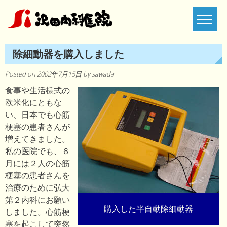
Skip
to
content
除細動器を購入しました
Posted on
2002年7月15日
by
sawada
食事や生活様式の
欧米化にともな
い、日本でも心筋
梗塞の患者さんが
増えてきました。
私の医院でも、６
月には２人の心筋
梗塞の患者さんを
治療のために弘大
第２内科にお願い
購入した半自動除細動器
しました。心筋梗
塞を起こして突然