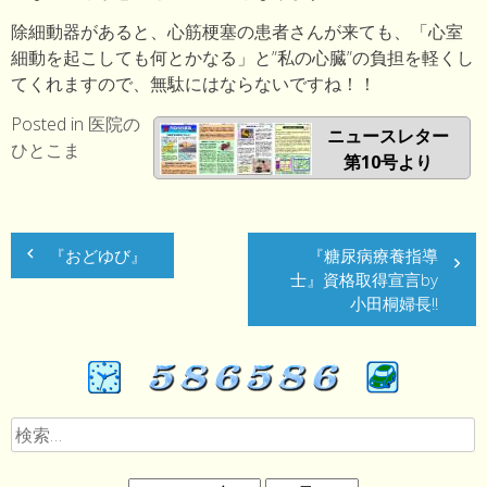
除細動器があると、心筋梗塞の患者さんが来ても、「心室
細動を起こしても何とかなる」と”私の心臓”の負担を軽くし
てくれますので、無駄にはならないですね！！
Posted in
医院の
ニュースレター
ひとこま
第10号より
投
『おどゆび』
『糖尿病療養指導
稿
士』資格取得宣言by
ナ
小田桐婦長!!
ビ
ゲ
ー
検
索:
シ