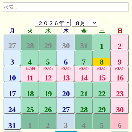
ゲ
検
ー
索:
シ
ョ
ン