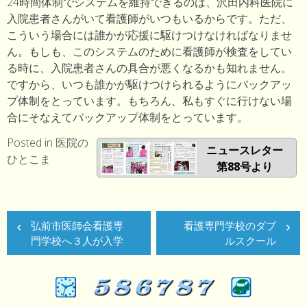
24時間体制でシステムを維持できるのは、沢田内科医院に
入院患者さんがいて看護師がいつもいるからです。ただ、
こういう場合には誰かが応援に駆けつけなければなりませ
ん。もしも、このシステムのために看護師が検査をしてい
る時に、入院患者さんの具合が悪くなるかも知れません。
ですから、いつも誰かが駆けつけられるようにバックアッ
プ体制をとっています。もちろん、私もすぐに行けない場
合にそなえてバックアップ体制をとっています。
Posted in
医院の
ニュースレター
ひとこま
第88号より
投
弘前市医師会看護専
看護専門学校のダブ
稿
門学校へ３人が入学
ルスクール
ナ
ビ