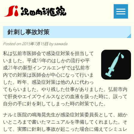
Skip
to
content
針刺し事故対策
Posted on
2015年7月15日
by
sawada
私は弘前市医師会で感染症対策を担当して
いました。平成19年のはしかの流行や平
成21年の新型インフルエンザでは弘前市
内での対策は医師会が中心になって行いま
した。昨年、感染症対策は他の人に代わっ
てもらいました。やり残した仕事がありました。弘前市内
で肝炎やエイズウイルスなどの血液を扱った時に、誤って
自分の手に針を刺してしまった時の対策でした。
ナルミ医院の鳴海晃先生が感染症対策委員長として、細か
いところまで書いたマニュアルを準備してくれました。そ
して、実際に針刺し事故が起こった場合に備えてシミュレ