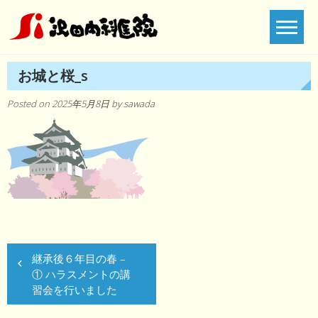
Skip
to
content
お城と桜_s
Posted on
2025年5月8日
by
sawada
投
継承後６年目の春 –
稿
① ハラスメントの講
ナ
習会を行いました
ビ