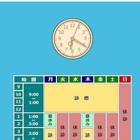
ゲ
ー
シ
ョ
ン