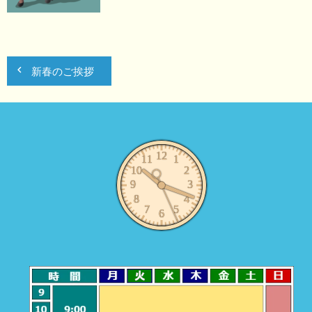
投
新春のご挨拶
稿
ナ
ビ
ゲ
ー
シ
ョ
ン