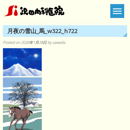
Skip
to
content
月夜の雪山_馬_w322_h722
Posted on
2026年1月28日
by
sawada