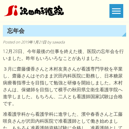
Skip
to
content
忘年会
Posted on
2019年1月21日
by
sawada
12月28日、今年最後の仕事を終えた後、医院の忘年会を行
いました。昨年もいろいろなことがありました。
３月に齋藤優香さんと木村友美さんが看護専門学校を卒業
し、齋藤さんはそのまま沢田内科医院に勤務し、日本糖尿
病療養指導士を目指して勉強と研修を開始しました。木村
さんは、保健師を目指して横手の秋田県立衛生看護学院へ
進学しました。もちろん、二人とも看護師国家試験は合格
です。
准看護学科から看護学科に進学した、濱中春香さんと工藤
咲良さんが沢田内科医院で准看護師として働き始めまし
た。もちろん准看護師資格試験に合格し、准看護師として