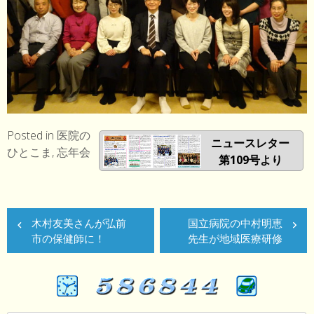
Posted in
医院の
ニュースレター
ひとこま
,
忘年会
第109号より
投
木村友美さんが弘前
国立病院の中村明恵
稿
市の保健師に！
先生が地域医療研修
ナ
ビ
ゲ