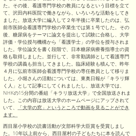
た。その後、看護専門学校の教員になるという目標を立て
て、沢田内科医院で働きながら、いろいろな活動をしてき
ました。放送大学に編入して２年半後に卒業したのは、弘
前市医師会看護専門学校の卒業生では第１号でした。その
後、糖尿病をテーマに論文を提出して試験に合格し、大学
評価・学位授与機構から「看護学士」の学位を授与されま
した。学位論文を書く段階で、日本糖尿病療養指導士の資
格も取得しました。並行して、非常勤講師として看護専門
学校の講義も担当してきました。臨床経験も積んで、昨年
４月に弘前市医師会看護専門学校の専任教員として移りま
した。小堀さんの活動については、東奥日報が「キラリ輝
く人」として記事にしてくれましたし、放送大学では、
NHKの15分間の番組「キラリ放送大学」で全国放送されま
した。この内容は放送大学のホームページにアップされて
いて、
「大学の窓」というところで動画を見ることができ
ます。
西目屋小学校の読書活動が文部科学大臣賞を受賞しまし
た。10年以上前から、西目屋村の子どもたちに本を読んで