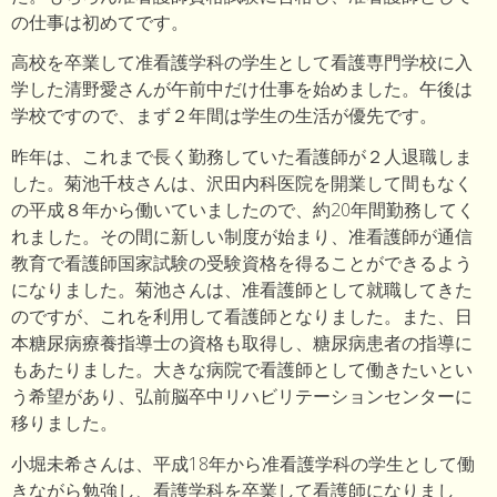
の仕事は初めてです。
高校を卒業して准看護学科の学生として看護専門学校に入
学した清野愛さんが午前中だけ仕事を始めました。午後は
学校ですので、まず２年間は学生の生活が優先です。
昨年は、これまで長く勤務していた看護師が２人退職しま
した。菊池千枝さんは、沢田内科医院を開業して間もなく
の平成８年から働いていましたので、約20年間勤務してく
れました。その間に新しい制度が始まり、准看護師が通信
教育で看護師国家試験の受験資格を得ることができるよう
になりました。菊池さんは、准看護師として就職してきた
のですが、これを利用して看護師となりました。また、日
本糖尿病療養指導士の資格も取得し、糖尿病患者の指導に
もあたりました。大きな病院で看護師として働きたいとい
う希望があり、弘前脳卒中リハビリテーションセンターに
移りました。
小堀未希さんは、平成18年から准看護学科の学生として働
きながら勉強し、看護学科を卒業して看護師になりまし