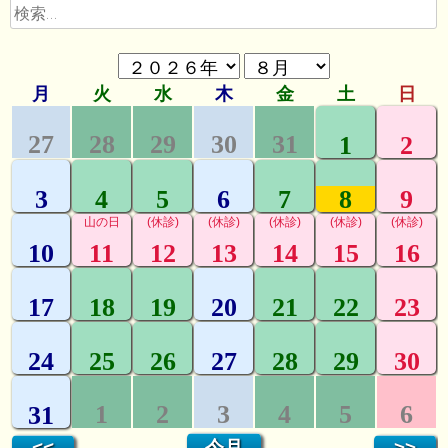
検
ー
索:
シ
ョ
ン