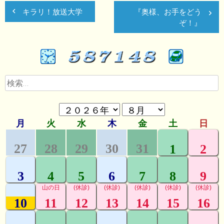
キラリ！放送大学
『奥様、お手をどう
稿
ぞ！』
ナ
ビ
ゲ
検
ー
索:
シ
ョ
ン