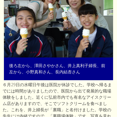
後ろ左から、澤田さやかさん、井上真利子婦長、前
左から、小野真和さん、長内結杏さん
６月29日の水曜日午後は医院が休診でした。学校へ帰るま
でには時間がありましたので、医院から出て発展的な職場
体験をしました。近くに弘前市内でも有名なアイスクリー
ム店がありますので、そこでソフトクリームを食べまし
た。これを、井上婦長が「裏職」と名付けました。学校の
先生には内緒ですので、「裏職場体験」です。写真を見れ