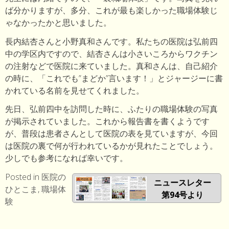
ば分かりますが、多分、これが最も楽しかった職場体験じ
ゃなかったかと思いました。
長内結杏さんと小野真和さんです。私たちの医院は弘前四
中の学区内ですので、結杏さんは小さいころからワクチン
の注射などで医院に来ていました。真和さんは、自己紹介
の時に、「これでも”まどか”言います！」とジャージーに書
かれている名前を見せてくれました。
先日、弘前四中を訪問した時に、ふたりの職場体験の写真
が掲示されていました。これから報告書を書くようです
が、普段は患者さんとして医院の表を見ていますが、今回
は医院の裏で何が行われているかが見れたことでしょう。
少しでも参考になれば幸いです。
Posted in
医院の
ニュースレター
ひとこま
,
職場体
第94号より
験
投