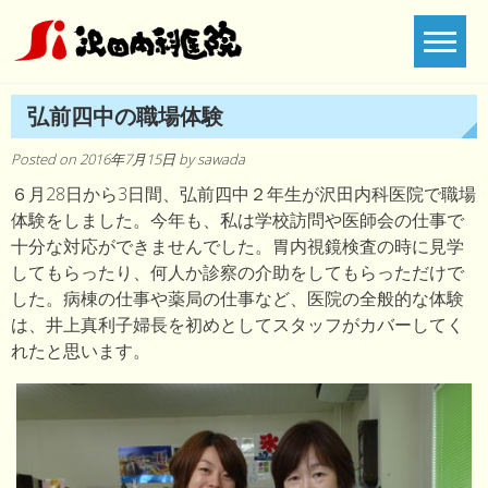
Skip
to
content
弘前四中の職場体験
Posted on
2016年7月15日
by
sawada
６月28日から3日間、弘前四中２年生が沢田内科医院で職場
体験をしました。今年も、私は学校訪問や医師会の仕事で
十分な対応ができませんでした。胃内視鏡検査の時に見学
してもらったり、何人か診察の介助をしてもらっただけで
した。病棟の仕事や薬局の仕事など、医院の全般的な体験
は、井上真利子婦長を初めとしてスタッフがカバーしてく
れたと思います。