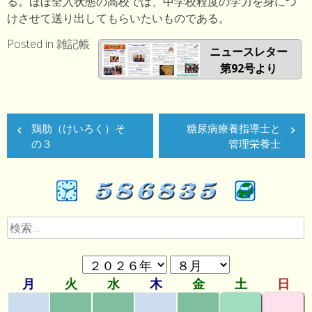
る。ほぼ全入状態の高校では、中学校程度の学力を身につ
けさせて送り出してもらいたいものである。
Posted in
雑記帳
ニュースレター
第92号より
投
鶏肋（けいろく）そ
糖尿病療養指導士と
稿
の３
管理栄養士
ナ
ビ
ゲ
検
ー
索:
シ
ョ
ン