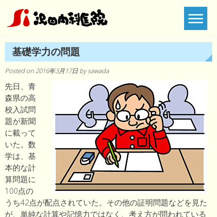
Skip
to
content
基礎学力の問題
Posted on
2016年3月17日
by
sawada
先日、青
森県の高
校入試問
題が新聞
に載って
いた。数
学は、基
本的な計
算問題に
100点の
うち42点が配点されていた。その他の証明問題などを見た
が、単純な計算や記憶力ではなく、考え方が問われている