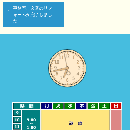
投
事務室、玄関のリフ
稿
ォームが完了しまし
ナ
た
ビ
ゲ
ー
シ
ョ
ン