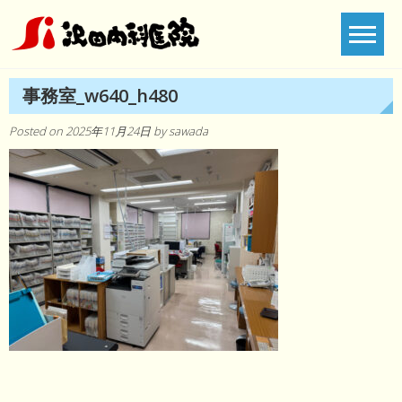
Skip
to
content
事務室_w640_h480
Posted on
2025年11月24日
by
sawada