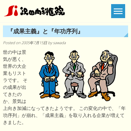
Skip
to
content
『成果主義』と『年功序列』
Posted on
2005年7月15日
by
sawada
世の中は景
気が悪く、
世界の大企
業もリスト
ラです。 そ
の成果が出
てきたの
か、景気は
上向き加減になってきたようです。 この変化の中で、「年
功序列」が崩れ、「成果主義」を取り入れる企業が増えて
きました。