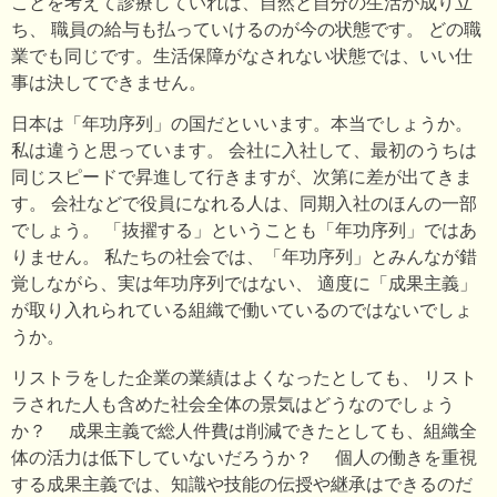
ことを考えて診療していれば、自然と自分の生活が成り立
ち、 職員の給与も払っていけるのが今の状態です。 どの職
業でも同じです。生活保障がなされない状態では、いい仕
事は決してできません。
日本は「年功序列」の国だといいます。本当でしょうか。
私は違うと思っています。 会社に入社して、最初のうちは
同じスピードで昇進して行きますが、次第に差が出てきま
す。 会社などで役員になれる人は、同期入社のほんの一部
でしょう。 「抜擢する」ということも「年功序列」ではあ
りません。 私たちの社会では、「年功序列」とみんなが錯
覚しながら、実は年功序列ではない、 適度に「成果主義」
が取り入れられている組織で働いているのではないでしょ
うか。
リストラをした企業の業績はよくなったとしても、 リスト
ラされた人も含めた社会全体の景気はどうなのでしょう
か？ 成果主義で総人件費は削減できたとしても、組織全
体の活力は低下していないだろうか？ 個人の働きを重視
する成果主義では、知識や技能の伝授や継承はできるのだ