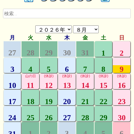
ゲ
検
ー
索:
シ
ョ
ン