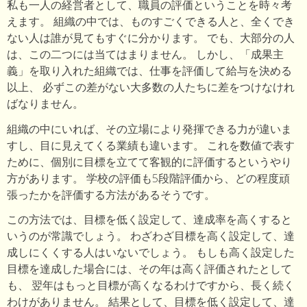
私も一人の経営者として、職員の評価ということを時々考
えます。 組織の中では、ものすごくできる人と、全くでき
ない人は誰が見てもすぐに分かります。 でも、大部分の人
は、この二つには当てはまりません。 しかし、「成果主
義」を取り入れた組織では、仕事を評価して給与を決める
以上、 必ずこの差がない大多数の人たちに差をつけなけれ
ばなりません。
組織の中にいれば、その立場により発揮できる力が違いま
すし、目に見えてくる業績も違います。 これを数値で表す
ために、個別に目標を立てて客観的に評価するというやり
方があります。 学校の評価も5段階評価から、どの程度頑
張ったかを評価する方法があるそうです。
この方法では、目標を低く設定して、達成率を高くすると
いうのが常識でしょう。 わざわざ目標を高く設定して、達
成しにくくする人はいないでしょう。 もしも高く設定した
目標を達成した場合には、その年は高く評価されたとして
も、 翌年はもっと目標が高くなるわけですから、長く続く
わけがありません。 結果として、目標を低く設定して、達