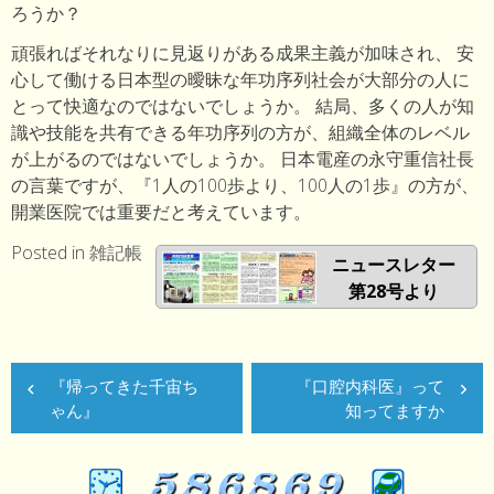
ろうか？
頑張ればそれなりに見返りがある成果主義が加味され、 安
心して働ける日本型の曖昧な年功序列社会が大部分の人に
とって快適なのではないでしょうか。 結局、多くの人が知
識や技能を共有できる年功序列の方が、組織全体のレベル
が上がるのではないでしょうか。 日本電産の永守重信社長
の言葉ですが、『1人の100歩より、100人の1歩』の方が、
開業医院では重要だと考えています。
Posted in
雑記帳
ニュースレター
第28号より
投
『帰ってきた千宙ち
『口腔内科医』って
稿
ゃん』
知ってますか
ナ
ビ