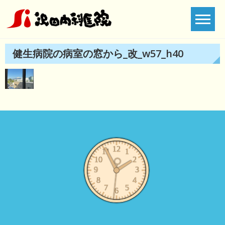
Skip
to
content
健生病院の病室の窓から_改_w57_h40