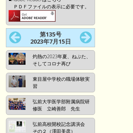
ＰＤＦファイルの表示に必要です。
第135号
2023年7月15日
灼熱の2023年夏、ねぷた、
そしてコロナ再び
東目屋中学校の職場体験実
習
弘前大学医学部附属病院研
修医 立崎善郎 先生
弘前高校開校記念講演会
その２（澤田美彦）