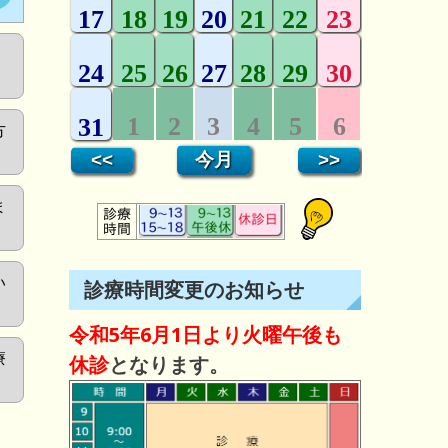
方
ま
い
診療時間変更のお知らせ
令和5年6月1日より火曜午後も
療
休診
となります。