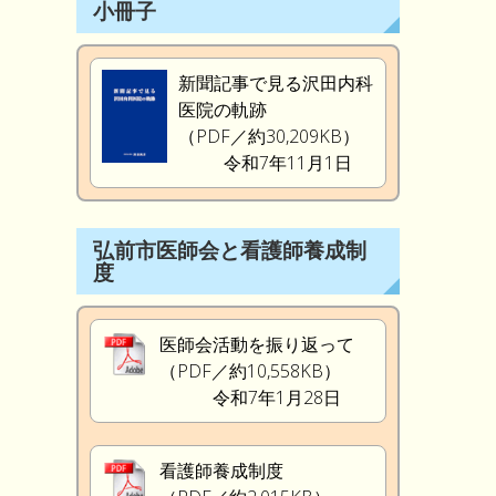
小冊子
新聞記事で見る沢田内科
医院の軌跡
（PDF／約30,209KB）
令和7年11月1日
弘前市医師会と看護師養成制
度
医師会活動を振り返って
（PDF／約10,558KB）
令和7年1月28日
看護師養成制度