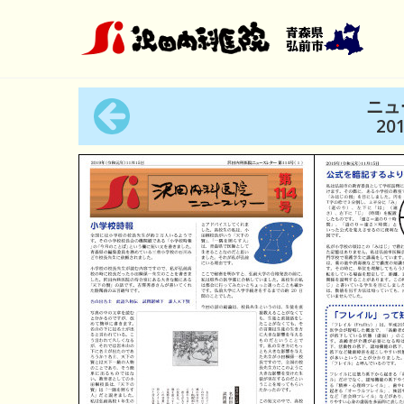
Skip
to
content
ニュ
20