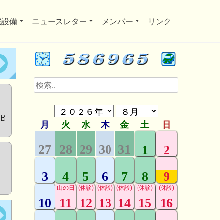
院設備
ニュースレター
メンバー
リンク
検
索:
KB
。