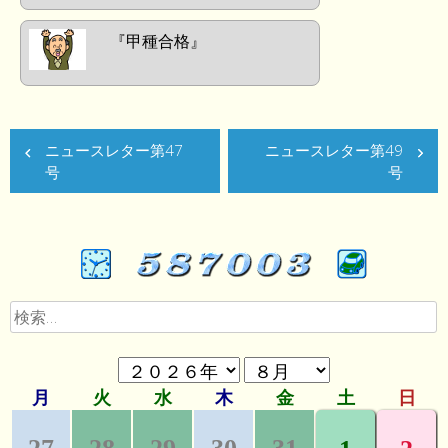
『甲種合格』
ニュースレター第47
ニュースレター第49
号
号
検
索: