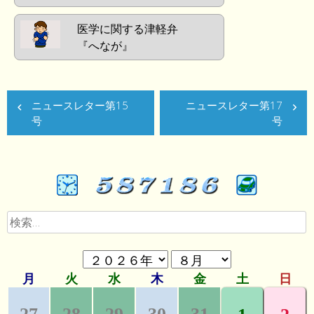
医学に関する津軽弁
『へなが』
ニュースレター第15
ニュースレター第17
号
号
検
索: