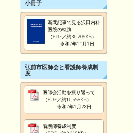
小冊子
新聞記事で見る沢田内科
医院の軌跡
（PDF／約30,209KB）
令和7年11月1日
弘前市医師会と看護師養成制
度
医師会活動を振り返って
（PDF／約10,558KB）
令和7年1月28日
看護師養成制度