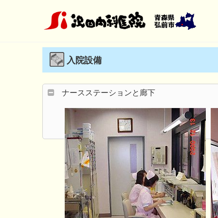
Skip
to
content
入院設備
ナースステーションと廊下