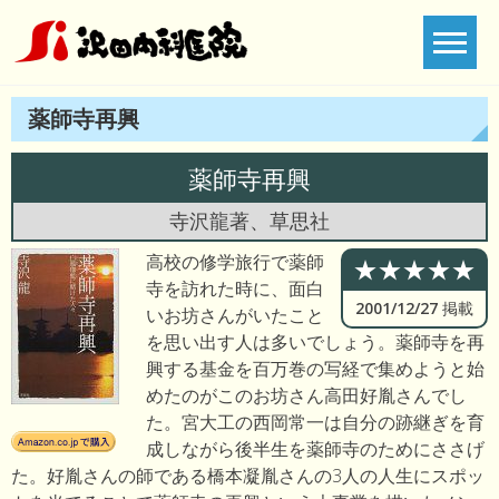
Skip
to
content
薬師寺再興
薬師寺再興
寺沢龍著、草思社
高校の修学旅行で薬師
★★★★★
寺を訪れた時に、面白
2001/12/27 掲載
いお坊さんがいたこと
を思い出す人は多いでしょう。薬師寺を再
興する基金を百万巻の写経で集めようと始
めたのがこのお坊さん高田好胤さんでし
た。宮大工の西岡常一は自分の跡継ぎを育
成しながら後半生を薬師寺のためにささげ
た。好胤さんの師である橋本凝胤さんの3人の人生にスポッ