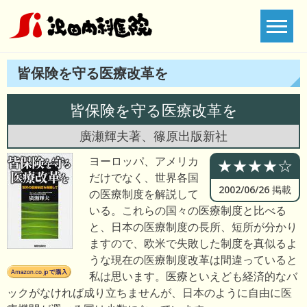
Skip
to
content
皆保険を守る医療改革を
皆保険を守る医療改革を
廣瀬輝夫著、篠原出版新社
ヨーロッパ、アメリカ
★★★★☆
だけでなく、世界各国
2002/06/26 掲載
の医療制度を解説して
いる。これらの国々の医療制度と比べる
と、日本の医療制度の長所、短所が分かり
ますので、欧米で失敗した制度を真似るよ
うな現在の医療制度改革は間違っていると
私は思います。医療といえども経済的なバ
ックがなければ成り立ちませんが、日本のように自由に医