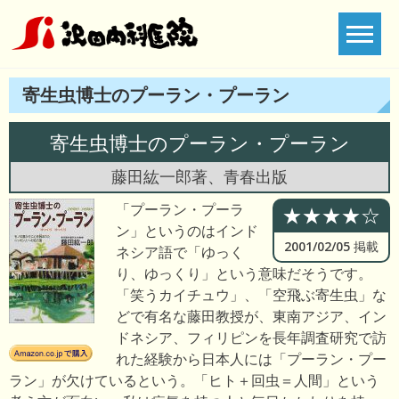
Skip
to
content
寄生虫博士のプーラン・プーラン
寄生虫博士のプーラン・プーラン
藤田紘一郎著、青春出版
「プーラン・プーラ
★★★★☆
ン」というのはインド
2001/02/05 掲載
ネシア語で「ゆっく
り、ゆっくり」という意味だそうです。
「笑うカイチュウ」、「空飛ぶ寄生虫」な
どで有名な藤田教授が、東南アジア、イン
ドネシア、フィリピンを長年調査研究で訪
れた経験から日本人には「プーラン・プー
ラン」が欠けているという。「ヒト＋回虫＝人間」という