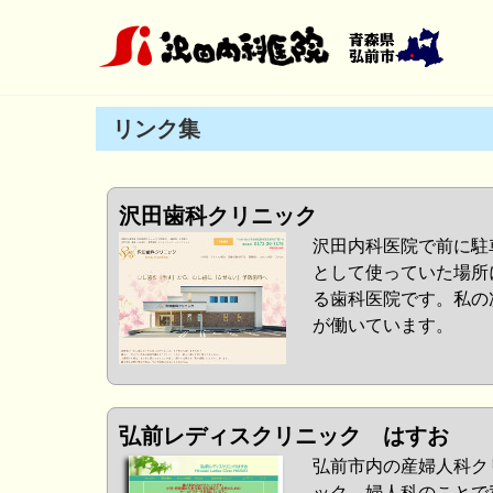
Skip
to
content
リンク集
沢田歯科クリニック
沢田内科医院で前に駐
として使っていた場所
る歯科医院です。私の
が働いています。
弘前レディスクリニック はすお
弘前市内の産婦人科ク
ック。婦人科のことで