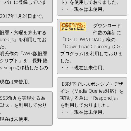
ーバ）に登録していま
ト）を使用しておりました。
・・・現在は未使用。
2017年1月24日まで。
ダウンロード
旧暦・六曜を算出する
件数の集計に
reki.js」を利用してお
「CGI DOWNLOAD」様の
た。
「Down Load Counter」(CGI
明氏作の「AWK版旧暦
プログラム)を利用しておりま
クリプト」を、長野 隆
した。
vaScriptに移植したもの
・・・現在は未使用。
現在は未使用。
IE8以下でレスポンシブ・デザ
イン（Media Queries対応）を
でCSS3角丸を実現する為
実現する為に「Respond.js」
IE.htc」を利用しており
を利用しておりました。
。
・・・現在は未使用。
現在は未使用。