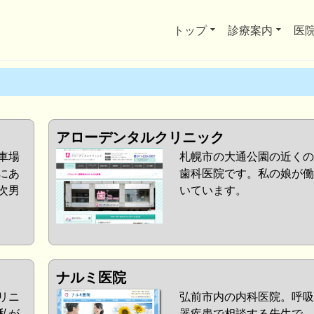
トップ
診療案内
医
アローデンタルクリニック
車場
札幌市の大通公園の近くの
にあ
歯科医院です。私の娘が働
次男
いています。
ナルミ医院
リニ
弘前市内の内科医院。呼吸
私が
器疾患で相談する先生で