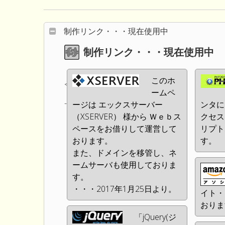
制作リンク・・・現在使用中
制作リンク・・・現在使用中
このホ
<!--
ームペ
-->
ージは エックスサーバー
ンタに
（XSERVER） 様から Ｗｅｂス
クセス
ペースをお借りして運営して
リプト
おります。
す。
また、ドメインを移管し、ネ
ームサーバも使用しておりま
す。
・・・2017年1月25日より。
イト・
おりま
「jQuery(ジ