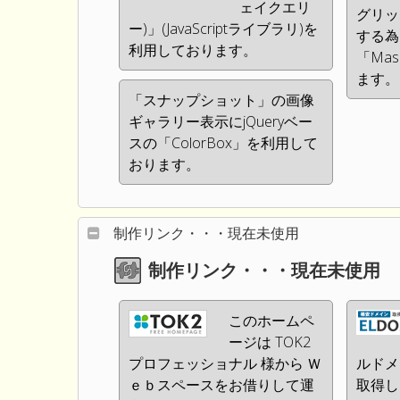
ェイクエリ
グリッ
ー)」(JavaScriptライブラリ)を
する為
利用しております。
「Ma
ます。
「スナップショット」の画像
ギャラリー表示にjQueryベー
スの「ColorBox」を利用して
おります。
制作リンク・・・現在未使用
制作リンク・・・現在未使用
このホームペ
ージは TOK2
プロフェッショナル 様から Ｗ
ルドメ
ｅｂスペースをお借りして運
取得し