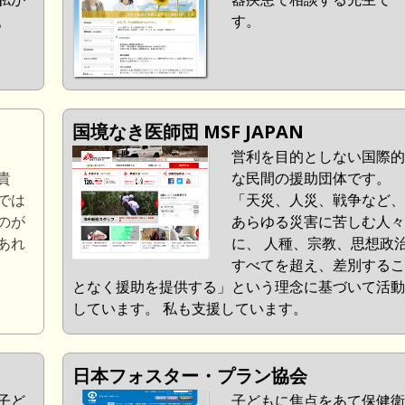
。
す。
国境なき医師団 MSF JAPAN
営利を目的としない国際的
貴
な民間の援助団体です。
では
「天災、人災、戦争など、
のが
あらゆる災害に苦しむ人々
あれ
に、 人種、宗教、思想政
すべてを超え、差別するこ
となく援助を提供する」という理念に基づいて活動
しています。 私も支援しています。
日本フォスター・プラン協会
子ど
子どもに焦点をあて保健衛