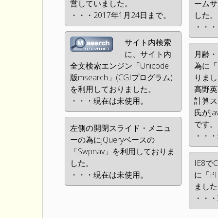
営していました。
ームサ
・・・2017年1月24日まで。
した。
・・・
サイト内検索
に、サイト内
月齢・
全文検索エンジン「Unicode
為に「q
版msearch」(CGIプログラム)
りまし
を利用しておりました。
高野英
・・・現在は未使用。
計算ス
氏がJa
です。
左側の開閉スライド・メニュ
・・・
ーの為にjQueryベースの
「Swpnav」を利用しておりま
した。
IE8
・・・現在は未使用。
に「P
ました
・・・