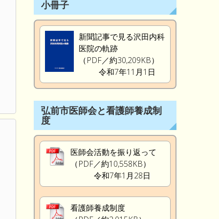
小冊子
新聞記事で見る沢田内科
医院の軌跡
（PDF／約30,209KB）
令和7年11月1日
弘前市医師会と看護師養成制
度
医師会活動を振り返って
（PDF／約10,558KB）
令和7年1月28日
看護師養成制度