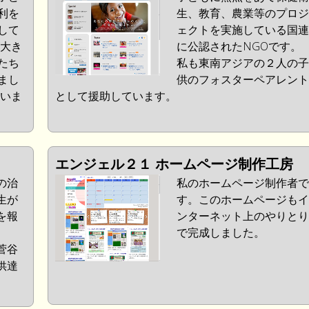
利を
生、教育、農業等のプロジ
して
ェクトを実施している国連
が大き
に公認されたNGOです。
たち
私も東南アジアの２人の子
まし
供のフォスターペアレント
ていま
として援助しています。
エンジェル２１ ホームページ制作工房
の治
私のホームページ制作者で
生が
す。このホームページもイ
を報
ンターネット上のやりとり
で完成しました。
菅谷
供達