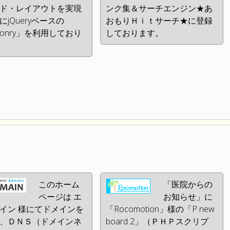
ド・レイアウトを実現
ンク集＆サーチエンジン★あ
にjQueryベースの
おもりＨｉｔサーチ★に登録
sonry」を利用しており
しております。
このホーム
「医院からの
ページは エ
お知らせ」に
イン 様にてドメインを
「Rocomotion」様の「P new
、ＤＮＳ（ドメインネ
board 2」（ＰＨＰスクリプ